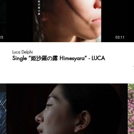
15
03:11
Luca Delphi
Single ”姫沙羅の露 Himesyara” - LUCA