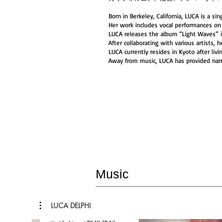
Born in Berkeley, California, LUCA is a si
Her work includes vocal performances on
LUCA releases the album “Light Waves” in
After collaborating with various artists
LUCA currently resides in Kyoto after livi
Away from music, LUCA has provided narra
Music
LUCA DELPHI