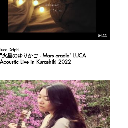
04:33
Luca Delphi
"火星のゆりかご - Mars cradle" LUCA
Acoustic Live in Kurashiki 2022