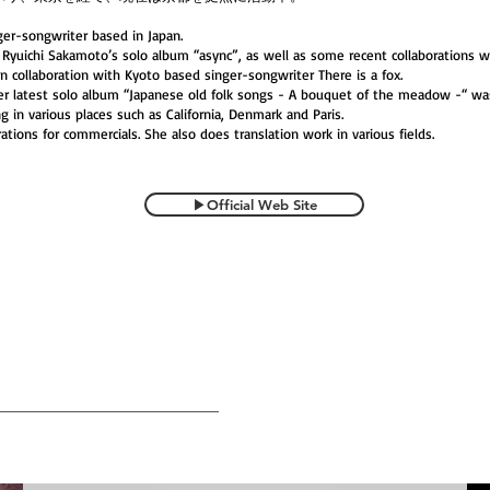
nger-songwriter based in Japan.
 Ryuichi Sakamoto’s solo album “async”, as well as some recent collaborations 
 collaboration with Kyoto based singer-songwriter There is a fox.
, her latest solo album “Japanese old folk songs - A bouquet of the meadow -“ w
ng in various places such as California, Denmark and Paris.
tions for commercials. She also does translation work in various fields.
▶︎Official Web Site