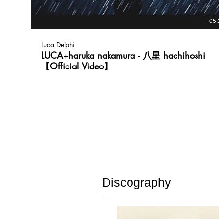
05:
Luca Delphi
LUCA+haruka nakamura - 八星 hachihoshi
【Official Video】
Discography