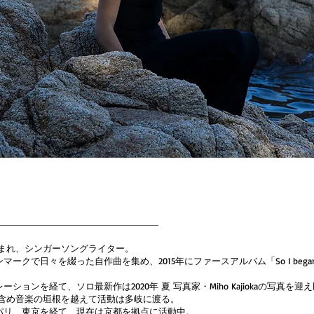
生まれ、シンガーソングライター。
ークで日々を綴った自作曲を集め、2015年にファースアルバム「So I be
ョンを経て、ソロ最新作は2020年 夏 写真家・Miho Kajiokaの写真を
を含め音楽の垣根を越えて活動は多岐に渡る。
パリ、東京を経て、現在は京都を拠点に活動中。