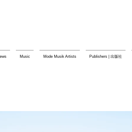
ews
Music
Mode Musik Artists
Publishers | 出版社