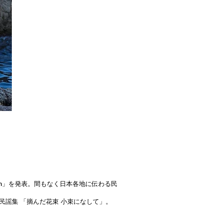
gan」を発表。間もなく日本各地に伝わる民
迎え民謡集 「摘んだ花束 小束になして」。