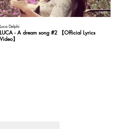
04:06
Luca Delphi
LUCA - A dream song #2 【Official Lyrics
Video】