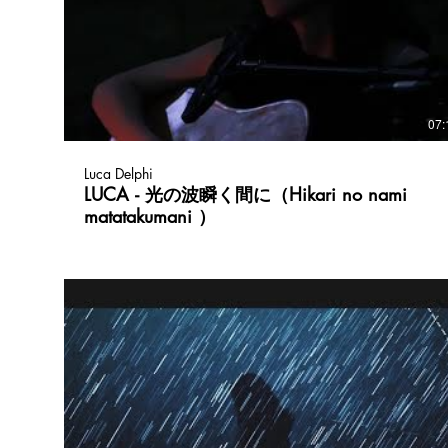
07:
Luca Delphi
LUCA - 光の波瞬く間に（Hikari no nami
matatakumani ）