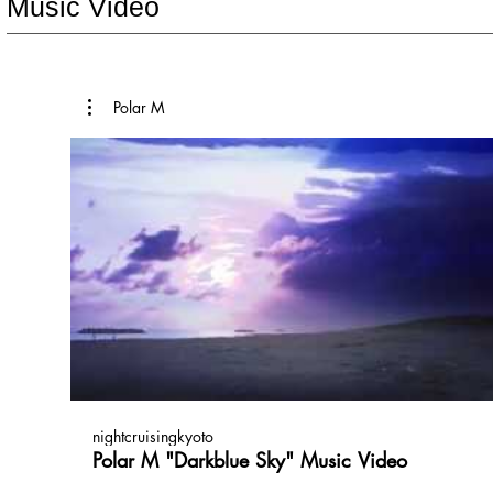
Music Video
Polar M
nightcruisingkyoto
Polar M "Darkblue Sky" Music Video