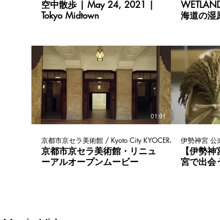
空中散歩 | May 24, 2021 |
WETLAND
Tokyo Midtown
海道の湿原
version）
01:01
京都市京セラ美術館 / Kyoto City KYOCERA Museum of Ar
伊勢神宮 公式チ
京都市京セラ美術館・リニュ
【伊勢神
ーアルオープンムービー
宮で出会
ISE-JINGU